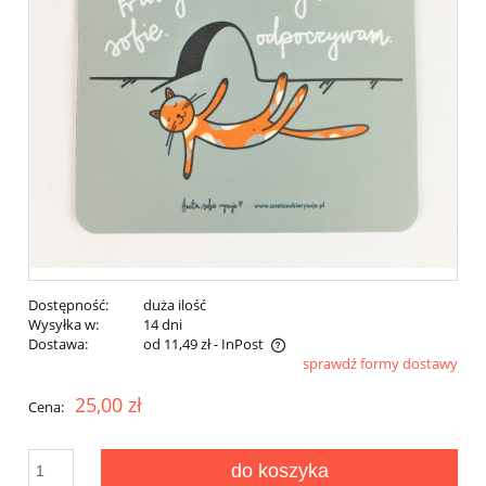
Dostępność:
duża ilość
Wysyłka w:
14 dni
Dostawa:
od 11,49 zł
- InPost
sprawdź formy dostawy
Cena nie zawiera ewentualnych kosztów płatności
25,00 zł
Cena:
do koszyka