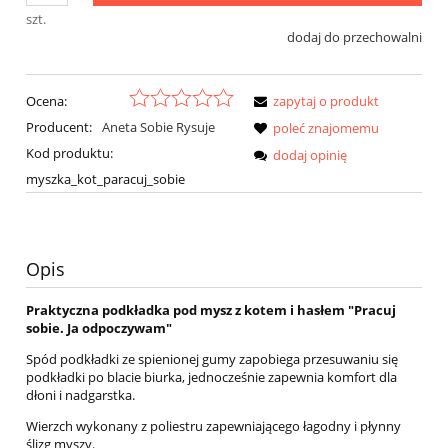
szt.
dodaj do przechowalni
Ocena:
zapytaj o produkt
Producent:
Aneta Sobie Rysuje
poleć znajomemu
Kod produktu:
dodaj opinię
myszka_kot_paracuj_sobie
Opis
Praktyczna podkładka pod mysz z kotem i hasłem "
Pracuj
sobie. Ja odpoczywam"
Spód podkładki ze spienionej gumy zapobiega przesuwaniu się
podkładki po blacie biurka, jednocześnie zapewnia komfort dla
dłoni i nadgarstka.
Wierzch wykonany z poliestru zapewniającego łagodny i płynny
ślizg myszy.