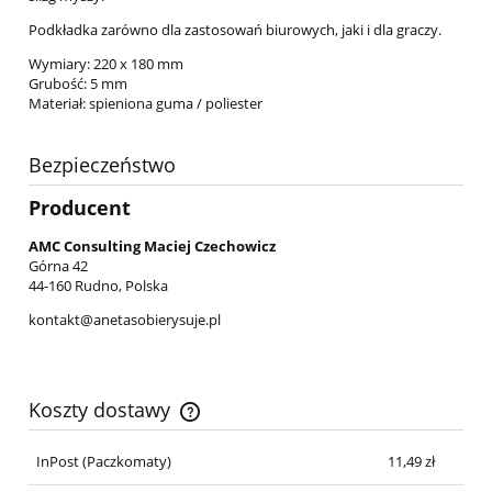
Podkładka zarówno dla zastosowań biurowych, jaki i dla graczy.
Wymiary: 220 x 180 mm
Grubość: 5 mm
Materiał: spieniona guma / poliester
Bezpieczeństwo
Producent
AMC Consulting Maciej Czechowicz
Górna 42
44-160 Rudno, Polska
kontakt@anetasobierysuje.pl
Koszty dostawy
Cena nie zawiera ewentualnych kosztów płatności
InPost
(Paczkomaty)
11,49 zł