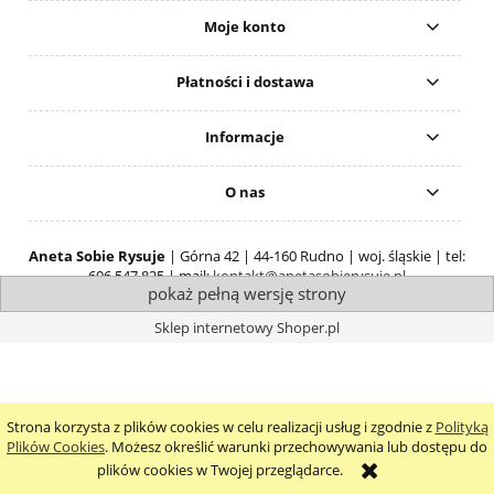
Moje konto
Płatności i dostawa
Informacje
O nas
Aneta Sobie Rysuje
| Górna 42 | 44-160 Rudno | woj. śląskie | tel:
606 547 825 | mail:
kontakt@anetasobierysuje.pl
pokaż pełną wersję strony
Sklep internetowy Shoper.pl
Strona korzysta z plików cookies w celu realizacji usług i zgodnie z
Polityką
Plików Cookies
. Możesz określić warunki przechowywania lub dostępu do
plików cookies w Twojej przeglądarce.